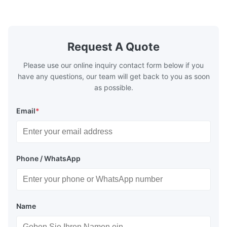
make the system more energy efficient. In
make the sy
boilers, economizers are generally
boilers, ec
designed to exchange heat with the fluid,
designed to
generally water. The exhaust from the
generally w
boilers is generally in the temperature
boilers is g
Request A Quote
range of 200°C – 250°C, so there
range of 20
huge
Please use our online inquiry contact form below if you
have any questions, our team will get back to you as soon
as possible.
Email
*
Phone / WhatsApp
Name