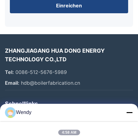
Einreichen
ZHANGJIAGANG HUA DONG ENERGY
TECHNOLOGY CO.,LTD
Tel:
0086-512-5676-5989
Email:
hdb@boilerfabrication.cn
Schnelllinks
Wendy
Haus
Produkte
4:58 AM
Über Uns