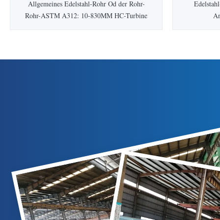
Allgemeines Edelstahl-Rohr Od der Rohr-
Edelstahl
Rohr-ASTM A312: 10-830MM HC-Turbine
An
misst hohe Wichtigkeit zu moderner
Unternehm
Ausrüstung und zur Technologie bei. Wir
Co., Ltd.
haben eingeführt: •Schale der
High-Tech
Fertigungsstraße,
Arten ro
•Perforierungsfertigungsstraße,
legiertensta
•Fertigungsstraße kalten Zeichnens,
zu prod
•ErdgasGlühofen, •Beizbehälter und ...