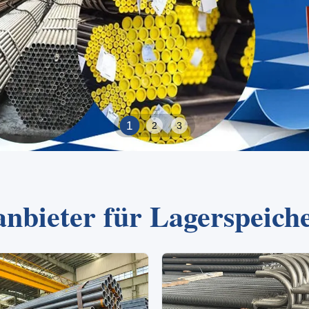
2
1
3
nbieter für Lagerspeich