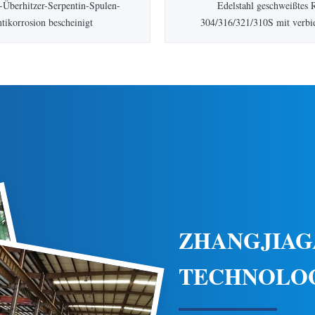
-Überhitzer-Serpentin-Spulen-
Edelstahl geschweißtes 
tikorrosion bescheinigt
304/316/321/310S mit verb
ensprofil Energie-Technologie
Schweißen HC-Turbine ist ein 
 Zhangjiagang Hua Dong ist ein
Unternehmen, das auf alle, Ar
es Unternehmen, das auf alle,
von rostfreien, des Kohlenst
stfreien, des Kohlenstoff- und
legiertenstahls Rohren und Roh
hls Rohre und Rohre, Stahlplatten
Stahlplatten und von von Fi
uzieren spezialisiert wird...
produzieren spezialisiert wir
ZHANGJIAG
TECHNOLOG