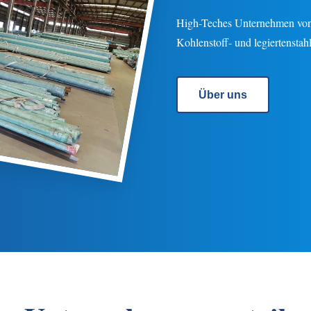
High-Teches Unternehmen von 35
Kohlenstoff- und legiertenstah
Über uns