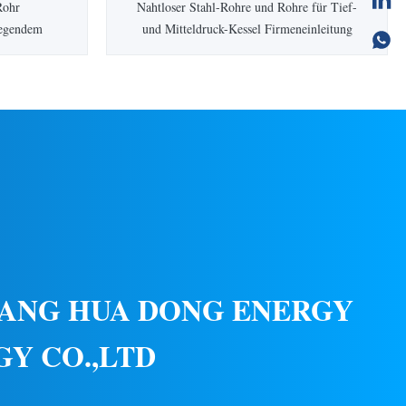
Rohr
Nahtloser Stahl-Rohre und Rohre für Tief-
iegendem
und Mitteldruck-Kessel Firmeneinleitung
High-Teches
Energie-Technologie Co., Ltd. Zhangjiagang
ten von von
Hua Dong ist ein High-Teches Unternehmen,
off- und
das auf alle, Arten rostfreien, des
ren, von von
Kohlenstoff- und legiertenstahls Rohre und
tting zu
Rohre, Stahlplatten zu produzieren
d. HC...
spezialisiert wird, ...
ANG HUA DONG ENERGY
Y CO.,LTD