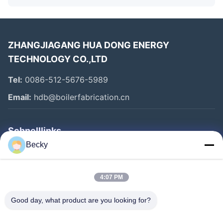
ZHANGJIAGANG HUA DONG ENERGY
TECHNOLOGY CO.,LTD
Tel:
0086-512-5676-5989
Email:
hdb@boilerfabrication.cn
Schnelllinks
Becky
Haus
Produkte
4:07 PM
Über Uns
Good day, what product are you looking for?
Fabrik-Ausflug
Qualitätskontrolle