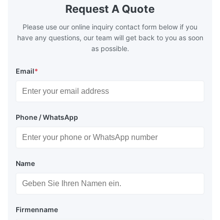
boilers is generally in the temperature
boilers is g
Request A Quote
range of 200°C – 250°C, so there
range of 20
huge
Please use our online inquiry contact form below if you
have any questions, our team will get back to you as soon
as possible.
Email
*
Phone / WhatsApp
Name
Firmenname