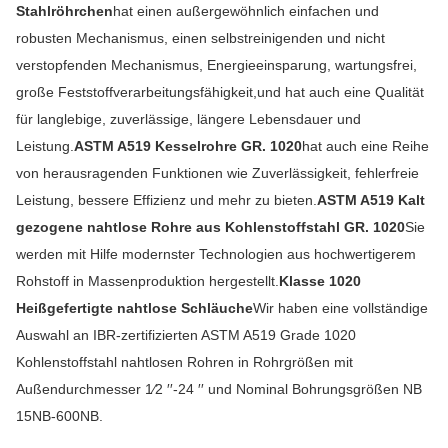
Stahlröhrchen
hat einen außergewöhnlich einfachen und
robusten Mechanismus, einen selbstreinigenden und nicht
verstopfenden Mechanismus, Energieeinsparung, wartungsfrei,
große Feststoffverarbeitungsfähigkeit,und hat auch eine Qualität
für langlebige, zuverlässige, längere Lebensdauer und
Leistung.
ASTM A519 Kesselrohre GR. 1020
hat auch eine Reihe
von herausragenden Funktionen wie Zuverlässigkeit, fehlerfreie
Leistung, bessere Effizienz und mehr zu bieten.
ASTM A519 Kalt
gezogene nahtlose Rohre aus Kohlenstoffstahl
GR. 1020
Sie
werden mit Hilfe modernster Technologien aus hochwertigerem
Rohstoff in Massenproduktion hergestellt.
Klasse 1020
Heißgefertigte nahtlose Schläuche
Wir haben eine vollständige
Auswahl an IBR-zertifizierten ASTM A519 Grade 1020
Kohlenstoffstahl nahtlosen Rohren in Rohrgrößen mit
Außendurchmesser 1⁄2 ′′-24 ′′ und Nominal Bohrungsgrößen NB
15NB-600NB.