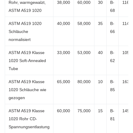
Rohr, warmgewalzt,
38,000
60,000
30
B-
116
ASTM A519 1020
68
ASTM A519 1020
40,000
58,000
35
B-
114
Schläuche
66
normalisiert
ASTM A519 Klasse
33,000
53,000
40
B-
105
1020 Soft-Annealed
62
Tube
ASTM A519 Klasse
65,000
80,000
10
B-
163
1020 Schläuche wie
85
gezogen
ASTM A519 Klasse
60,000
75,000
15
B-
149
1020 Rohr CD-
81
Spannungsentlastung