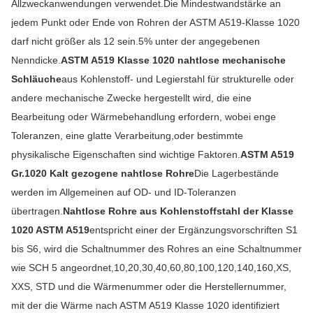
Allzweckanwendungen verwendet.Die Mindestwandstärke an
jedem Punkt oder Ende von Rohren der ASTM A519-Klasse 1020
darf nicht größer als 12 sein.5% unter der angegebenen
Nenndicke.
ASTM A519 Klasse 1020 nahtlose mechanische
Schläuche
aus Kohlenstoff- und Legierstahl für strukturelle oder
andere mechanische Zwecke hergestellt wird, die eine
Bearbeitung oder Wärmebehandlung erfordern, wobei enge
Toleranzen, eine glatte Verarbeitung,oder bestimmte
physikalische Eigenschaften sind wichtige Faktoren.
ASTM A519
Gr.1020 Kalt gezogene nahtlose Rohre
Die Lagerbestände
werden im Allgemeinen auf OD- und ID-Toleranzen
übertragen.
Nahtlose Rohre aus Kohlenstoffstahl der Klasse
1020 ASTM A519
entspricht einer der Ergänzungsvorschriften S1
bis S6, wird die Schaltnummer des Rohres an eine Schaltnummer
wie SCH 5 angeordnet,10,20,30,40,60,80,100,120,140,160,XS,
XXS, STD und die Wärmenummer oder die Herstellernummer,
mit der die Wärme nach ASTM A519 Klasse 1020 identifiziert