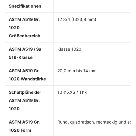
Spezifikationen
ASTM A519 Gr.
12 3/4 ((323,8 mm)
1020
Größenbereich
ASTM A519 / Sa
Klasse 1020
519-Klasse
ASTM A519 Gr.
20,0 mm bis 14 mm
1020 Wandstärke
Schaltpläne der
10 ¢ XXS / Thk
ASTM A519 Gr.
1020
ASTM A519 Gr.
Rund, quadratisch, rechteckig und spezi
1020 Form