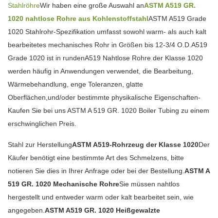
Stahlröhre
Wir haben eine große Auswahl an
ASTM A519 GR.
1020 nahtlose Rohre aus Kohlenstoffstahl
ASTM A519 Grade
1020 Stahlrohr-Spezifikation umfasst sowohl warm- als auch kalt
bearbeitetes mechanisches Rohr in Größen bis 12-3/4 O.D.A519
Grade 1020 ist in rundenA519 Nahtlose Rohre der Klasse 1020
werden häufig in Anwendungen verwendet, die Bearbeitung,
Wärmebehandlung, enge Toleranzen, glatte
Oberflächen,und/oder bestimmte physikalische Eigenschaften-
Kaufen Sie bei uns ASTM A 519 GR. 1020 Boiler Tubing zu einem
erschwinglichen Preis.
Stahl zur Herstellung
ASTM A519-Rohrzeug der Klasse 1020
Der
Käufer benötigt eine bestimmte Art des Schmelzens, bitte
notieren Sie dies in Ihrer Anfrage oder bei der Bestellung.
ASTM A
519 GR. 1020 Mechanische Rohre
Sie müssen nahtlos
hergestellt und entweder warm oder kalt bearbeitet sein, wie
angegeben.
ASTM A519 GR. 1020 Heißgewalzte