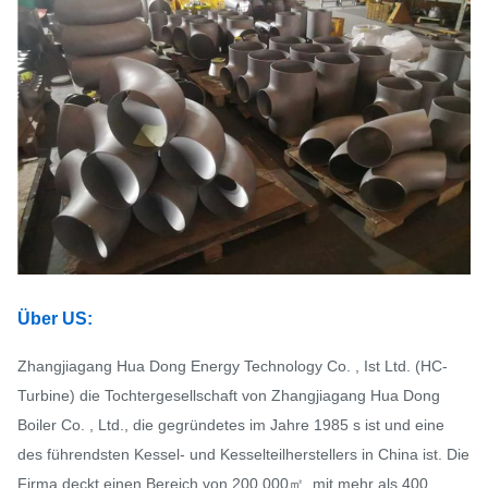
Über US:
Zhangjiagang Hua Dong Energy Technology Co. , Ist Ltd. (HC-
Turbine) die Tochtergesellschaft von Zhangjiagang Hua Dong
Boiler Co. , Ltd., die gegründetes im Jahre 1985 s ist und eine
des führendsten Kessel- und Kesselteilherstellers in China ist. Die
Firma deckt einen Bereich von 200,000㎡, mit mehr als 400