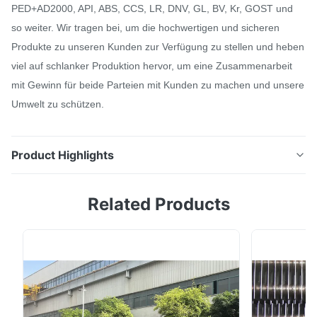
PED+AD2000, API, ABS, CCS, LR, DNV, GL, BV, Kr, GOST und
so weiter. Wir tragen bei, um die hochwertigen und sicheren
Produkte zu unseren Kunden zur Verfügung zu stellen und heben
viel auf schlanker Produktion hervor, um eine Zusammenarbeit
mit Gewinn für beide Parteien mit Kunden zu machen und unsere
Umwelt zu schützen.
Product Highlights
Gleiche T-Stück Verringerung zweigen Edelstahl-
Related Products
nahtloser Kolben geschweißtes Fitting ab Porduct-
Name Rohrt-stück Größe 1/2“ - 24" nahtlos, 26" - 110"
geschweißt Standard ANSI B16.9, MSS SP 43,
DIN2615, EN10253, GOST17376, JIS B2313, MSS SP
75, etc. Wandstärke Geschlechtskrankheit, XS, XXS,
SCH20, ...