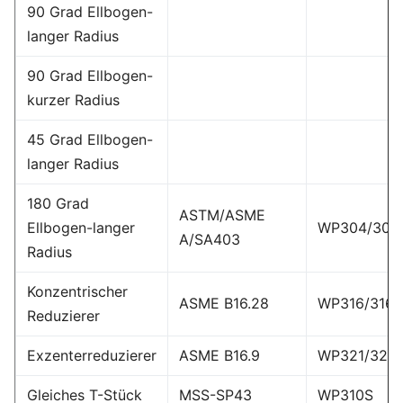
90 Grad Ellbogen-
langer Radius
90 Grad Ellbogen-
kurzer Radius
45 Grad Ellbogen-
langer Radius
180 Grad
ASTM/ASME
Ellbogen-langer
WP304/304
A/SA403
Radius
Konzentrischer
ASME B16.28
WP316/316L
Reduzierer
Exzenterreduzierer
ASME B16.9
WP321/321
Gleiches T-Stück
MSS-SP43
WP310S