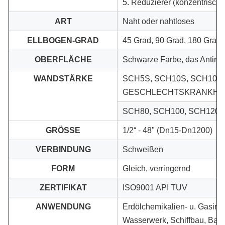
5. Reduzierer (konzentrisch 
ART
Naht oder nahtloses
ELLBOGEN-GRAD
45 Grad, 90 Grad, 180 Grad
OBERFLÄCHE
Schwarze Farbe, das Antiros
WANDSTÄRKE
SCH5S, SCH10S, SCH10, 
GESCHLECHTSKRANKHEIT
SCH80, SCH100, SCH120,
GRÖSSE
1/2“ - 48" (Dn15-Dn1200)
VERBINDUNG
Schweißen
FORM
Gleich, verringernd
ZERTIFIKAT
ISO9001 API TUV
ANWENDUNG
Erdölchemikalien- u. Gasindus
Wasserwerk, Schiffbau, Bau