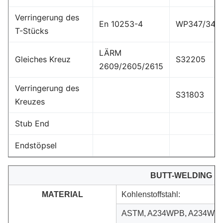
Verringerung des
En 10253-4
WP347/347
T-Stücks
LÄRM
Gleiches Kreuz
S32205
2609/2605/2615
Verringerung des
S31803
Kreuzes
Stub End
Endstöpsel
BUTT-WELDING FI
MATERIAL
Kohlenstoffstahl:
ASTM, A234WPB, A234WPC,