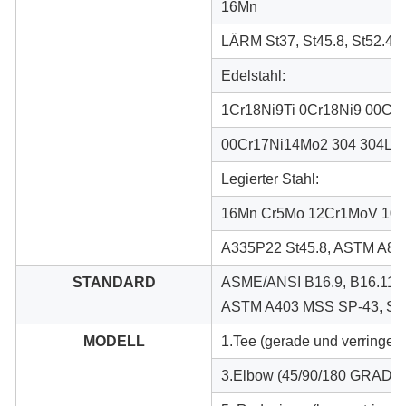
16Mn
LÄRM St37, St45.8, St52.4, S
Edelstahl:
1Cr18Ni9Ti 0Cr18Ni9 00Cr
00Cr17Ni14Mo2 304 304L 3
Legierter Stahl:
16Mn Cr5Mo 12Cr1MoV 10C
A335P22 St45.8, ASTM A8
STANDARD
ASME/ANSI B16.9, B16.11, 
ASTM A403 MSS SP-43, SP-
MODELL
1.Tee (gerade und verringer
3.Elbow (45/90/180 GRAD) 