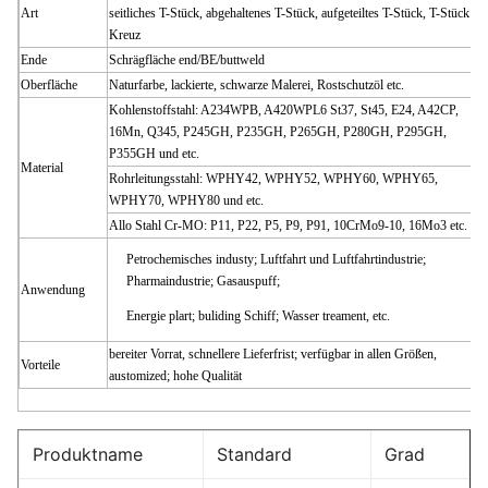
Art
seitliches T-Stück, abgehaltenes T-Stück, aufgeteiltes T-Stück, T-Stück
Kreuz
Ende
Schrägfläche end/BE/buttweld
Oberfläche
Naturfarbe, lackierte, schwarze Malerei, Rostschutzöl etc.
Kohlenstoffstahl: A234WPB, A420WPL6 St37, St45, E24, A42CP,
16Mn, Q345, P245GH, P235GH, P265GH, P280GH, P295GH,
P355GH
und etc.
Material
Rohrleitungsstahl: WPHY42, WPHY52, WPHY60, WPHY65,
WPHY70, WPHY80 und etc.
Allo Stahl Cr-MO: P11, P22, P5, P9, P91, 10CrMo9-10, 16Mo3 etc.
Petrochemisches industy; Luftfahrt und Luftfahrtindustrie;
Pharmaindustrie; Gasauspuff;
Anwendung
Energie plart; buliding Schiff; Wasser treament, etc.
bereiter Vorrat, schnellere Lieferfrist; verfügbar in allen Größen,
Vorteile
austomized; hohe Qualität
Produktname
Standard
Grad