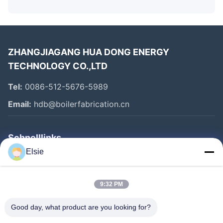
ZHANGJIAGANG HUA DONG ENERGY
TECHNOLOGY CO.,LTD
Tel:
0086-512-5676-5989
Email:
hdb@boilerfabrication.cn
Schnelllinks
Elsie
Haus
Produkte
9:32 PM
Über Uns
Good day, what product are you looking for?
Fabrik-Ausflug