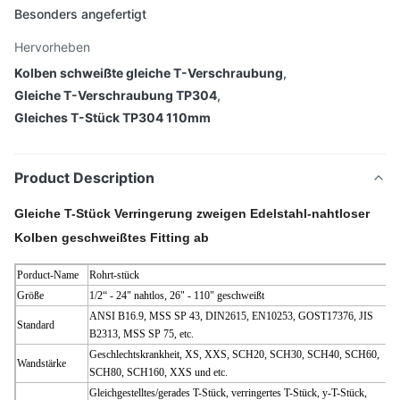
Besonders angefertigt
Hervorheben
Kolben schweißte gleiche T-Verschraubung
,
Gleiche T-Verschraubung TP304
,
Gleiches T-Stück TP304 110mm
Product Description
Gleiche T-Stück Verringerung zweigen Edelstahl-nahtloser
Kolben geschweißtes Fitting ab
Porduct-Name
Rohrt-stück
Größe
1/2“ - 24" nahtlos, 26" - 110" geschweißt
ANSI B16.9, MSS SP 43, DIN2615, EN10253, GOST17376, JIS
Standard
B2313, MSS SP 75, etc.
Geschlechtskrankheit, XS, XXS, SCH20, SCH30, SCH40, SCH60,
Wandstärke
SCH80, SCH160, XXS und etc.
Gleichgestelltes/gerades T-Stück, verringertes T-Stück, y-T-Stück,