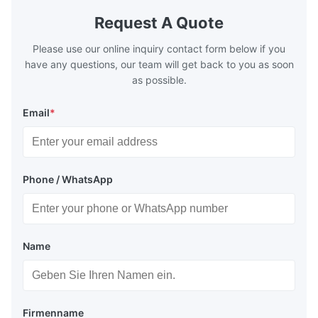
generally water. The exhaust from the
generally w
boilers is generally in the temperature
boilers is g
Request A Quote
range of 200°C – 250°C, so there
range of 20
huge
Please use our online inquiry contact form below if you
have any questions, our team will get back to you as soon
as possible.
Email
*
Phone / WhatsApp
Name
Firmenname