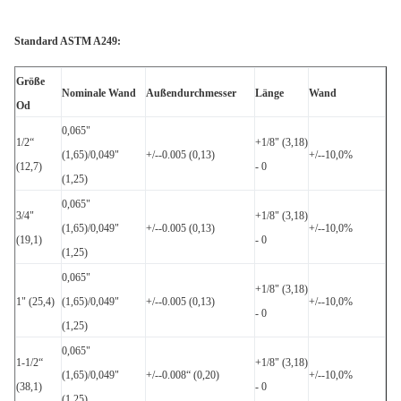
Standard ASTM A249:
Größe
Nominale Wand
Außendurchmesser
Länge
Wand
Od
0,065"
1/2“
+1/8" (3,18)
(1,65)/0,049"
+/--0.005 (0,13)
+/--10,0%
(12,7)
- 0
(1,25)
0,065"
3/4"
+1/8" (3,18)
(1,65)/0,049"
+/--0.005 (0,13)
+/--10,0%
(19,1)
- 0
(1,25)
0,065"
+1/8" (3,18)
1" (25,4)
(1,65)/0,049"
+/--0.005 (0,13)
+/--10,0%
- 0
(1,25)
0,065"
1-1/2“
+1/8" (3,18)
(1,65)/0,049"
+/--0.008“ (0,20)
+/--10,0%
(38,1)
- 0
(1,25)