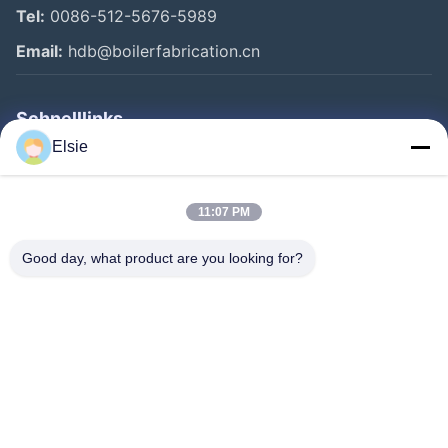
Tel:
0086-512-5676-5989
Email:
hdb@boilerfabrication.cn
Schnelllinks
Elsie
Haus
Produkte
11:07 PM
Über Uns
Good day, what product are you looking for?
Fabrik-Ausflug
Qualitätskontrolle
Treten Sie Mit Uns In Verbindung
Fordern Sie Ein Zitat
Follow Us