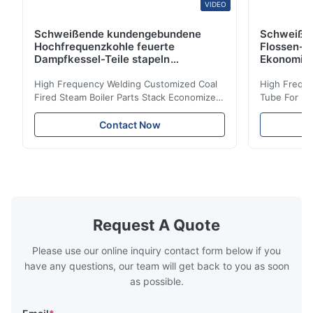
VIDEO
Schweißende kundengebundene
Schweiße
Hochfrequenzkohle feuerte
Flossen-H
Dampfkessel-Teile stapeln
Ekonomis
Ekonomiser-Spule ab
High Frequency Welding Customized Coal
High Freque
Fired Steam Boiler Parts Stack Economizer
Tube For Ec
Coil Boiler economizer Boiler Economizer is
economizer 
the energy improving device that helps to
energy impr
Contact Now
reduce the cost of operation by saving the
reduce the 
fuel. The economizer in Boiler tends to
fuel. The ec
make the system more energy efficient. In
make the sy
boilers, economizers are generally
boilers, ec
designed to exchange heat with the fluid,
designed to
generally water. The exhaust from the
generally w
boilers is generally in the temperature
boilers is g
Request A Quote
range of 200°C – 250°C, so there
range of 20
huge
Please use our online inquiry contact form below if you
have any questions, our team will get back to you as soon
as possible.