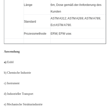
Länge
6m, Dose gemäß der Anforderung des
Kunden
ASTM A312; ASTM A269; ASTM A789;
Standard
Ect ASTM A790.
Prozessmethode
ERW, EFW usw.
Anwendung
a)
Erdöl
b) Chemische Industrie
c) Instrument
d) Industrieller Transport
e) Mechanische Strukturindustrie