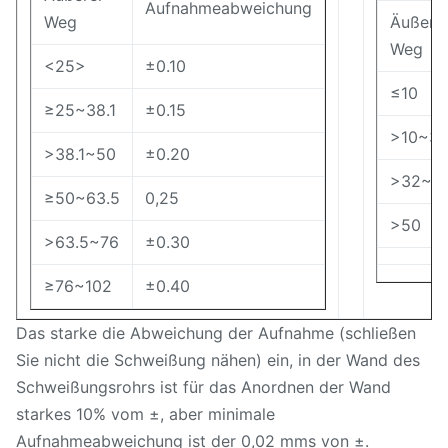
Aufnahmeabweichung
Weg
Äußere
Weg
<25>
±0.10
≤10
≥25~38.1
±0.15
>10~3
>38.1~50
±0.20
>32~5
≥50~63.5
0,25
>50
>63.5~76
±0.30
≥76~102
±0.40
Das starke die Abweichung der Aufnahme (schließen
Sie nicht die Schweißung nähen) ein, in der Wand des
Schweißungsrohrs ist für das Anordnen der Wand
starkes 10% vom ±, aber minimale
Aufnahmeabweichung ist der 0,02 mms von ±.