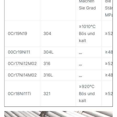
Machen
die
Sie Grad
Stärk
MPa
≥1010°C
0Cr19N19
304
Bös und
≥520
kalt
00Cr19Ni11
304L
„„
≥480
0Cr17Ni12M02
316
„„
≥520
0Cr17Ni14M02
316L
„„
≥480
≥920°C
0Cr18Ni11Ti
321
Bös und
≥520
kalt