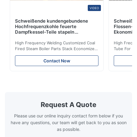
VIDEO
Schweißende kundengebundene
Schweiße
Hochfrequenzkohle feuerte
Flossen-H
Dampfkessel-Teile stapeln
Ekonomis
Ekonomiser-Spule ab
High Frequency Welding Customized Coal
High Freque
Fired Steam Boiler Parts Stack Economizer
Tube For Ec
Coil Boiler economizer Boiler Economizer is
economizer 
the energy improving device that helps to
energy impr
Contact Now
reduce the cost of operation by saving the
reduce the 
fuel. The economizer in Boiler tends to
fuel. The ec
make the system more energy efficient. In
make the sy
boilers, economizers are generally
boilers, ec
designed to exchange heat with the fluid,
designed to
generally water. The exhaust from the
generally w
boilers is generally in the temperature
boilers is g
Request A Quote
range of 200°C – 250°C, so there
range of 20
huge
Please use our online inquiry contact form below if you
have any questions, our team will get back to you as soon
as possible.