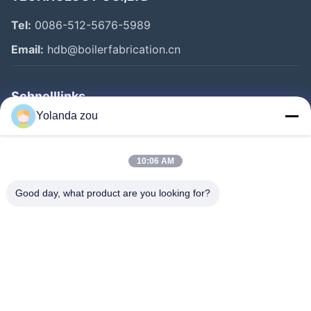
Tel:
0086-512-5676-5989
Email:
hdb@boilerfabrication.cn
Schnelllinks
Yolanda zou
Haus
Produkte
10:06 AM
Über Uns
Good day, what product are you looking for?
Fabrik-Ausflug
Qualitätskontrolle
Treten Sie Mit Uns In Verbindung
Fordern Sie Ein Zitat