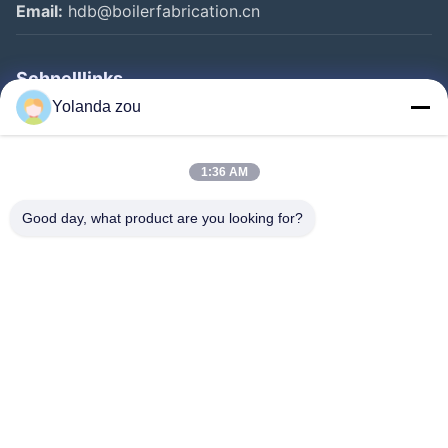
Email:
hdb@boilerfabrication.cn
Schnelllinks
Yolanda zou
Haus
Produkte
1:36 AM
Über Uns
Good day, what product are you looking for?
Fabrik-Ausflug
Qualitätskontrolle
Treten Sie Mit Uns In Verbindung
Fordern Sie Ein Zitat
Follow Us