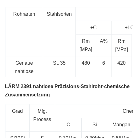
Rohrarten
Stahlsorten
+C
+LC
Rm
A%
Rm
[MPa]
[MPa]
Genaue
St. 35
480
6
420
nahtlose
Stahlrohre
St. 45
580
5
520
LÄRM 2391 nahtlose Präzisions-Stahlrohr-chemische
St35, St45,
Zusammensetzung
St52
entsprechend
St. 52
640
4
580
Grad
Mfg.
Chemi
LÄRM 2391
Process
C
Si
Mangan