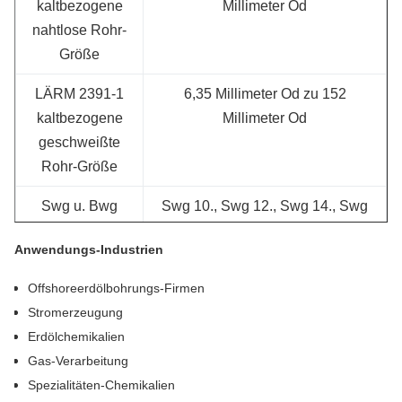
kaltbezogene
Millimeter Od
nahtlose Rohr-
Größe
LÄRM 2391-1
6,35 Millimeter Od zu 152
kaltbezogene
Millimeter Od
geschweißte
Rohr-Größe
Swg u. Bwg
Swg 10., Swg 12., Swg 14., Swg
16., Swg 18., Swg 20.
Anwendungs-Industrien
LÄRM 2391-1
0,020" – 0,220", (spezielle
Offshoreerdölbohrungs-Firmen
kaltbezogene
Wandstärken verfügbar)
Stromerzeugung
Rohr-
Erdölchemikalien
Wandstärke
Gas-Verarbeitung
Länge
Einzelnes gelegentliches,
Spezialitäten-Chemikalien