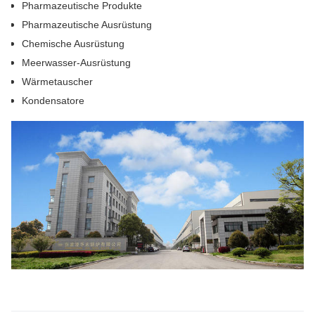
doppeltes gelegentliches,
Pharmazeutische Produkte
Standard- u. Schnittlänge Rohr u.
Pharmazeutische Ausrüstung
Rohr
Chemische Ausrüstung
Meerwasser-Ausrüstung
Ende
Poliert, AP (getempert u. in Essig
Wärmetauscher
eingelegt), BA (hell u. getempert),
Kondensatore
MF
Form
Runde, hydraulische, ‚u-‘ Biegung
oder Höhle, LSAW, Kessel,
gerades Rohr, plattiertes Rohr-,
rechteckiges, quadratischesrohr
usw.
Art
Geschweißt, nahtlos, ERW, EFW,
fabriziertes Rohr, ‚u-‘ Biegung oder
-höhle, hydraulisches, LSAW,
Kessel, gerades Rohr, Rohr-