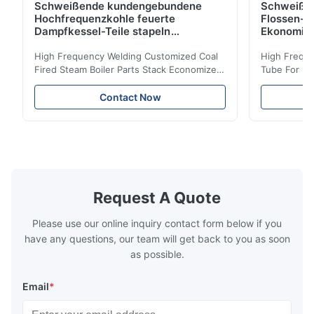
Schweißende kundengebundene
Schweiße
Hochfrequenzkohle feuerte
Flossen-H
Dampfkessel-Teile stapeln
Ekonomis
Ekonomiser-Spule ab
High Frequency Welding Customized Coal
High Freque
Fired Steam Boiler Parts Stack Economizer
Tube For Ec
Coil Boiler economizer Boiler Economizer is
economizer 
the energy improving device that helps to
energy impr
Contact Now
reduce the cost of operation by saving the
reduce the 
fuel. The economizer in Boiler tends to
fuel. The ec
make the system more energy efficient. In
make the sy
boilers, economizers are generally
boilers, ec
designed to exchange heat with the fluid,
designed to
generally water. The exhaust from the
generally w
boilers is generally in the temperature
boilers is g
Request A Quote
range of 200°C – 250°C, so there
range of 20
huge
Please use our online inquiry contact form below if you
have any questions, our team will get back to you as soon
as possible.
Email
*