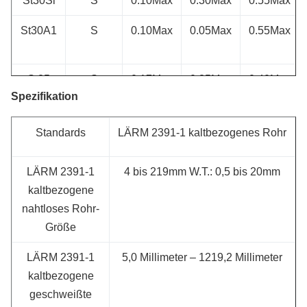
St30Si
S
0.10Max
0.30Max
0.55Max
St30A1
S
0.10Max
0.05Max
0.55Max
St35
S
0.17Max
0.35Max
0.40Max
Spezifikation
St45
S
0.21Max
0.35Max
0.40Max
Standards
LÄRM 2391-1 kaltbezogenes Rohr
St52
S
0.22Max
0.55Max
1.60Max
LÄRM 2391-1
4 bis 219mm W.T.: 0,5 bis 20mm
kaltbezogene
nahtloses Rohr-
Größe
LÄRM 2391-1
5,0 Millimeter – 1219,2 Millimeter
kaltbezogene
geschweißte