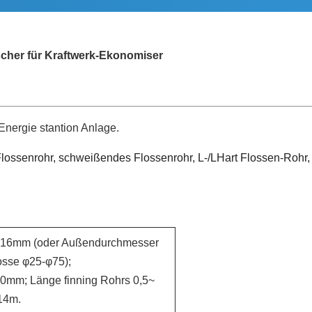
scher für Kraftwerk-Ekonomiser
/Energie stantion Anlage.
lossenrohr, schweißendes Flossenrohr, L-/LHart Flossen-Rohr, 
0-16mm (oder Außendurchmesser
osse φ25-φ75);
.0mm; Länge finning Rohrs 0,5~
14m.