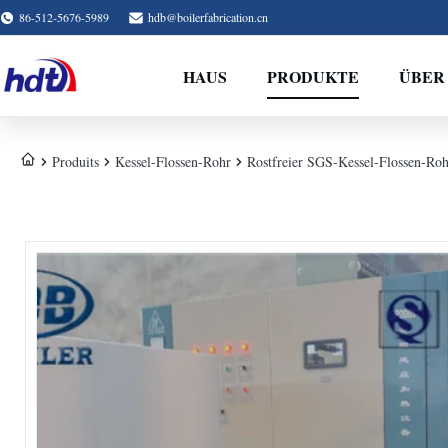
86-512-5676-5989
hdb@boilerfabrication.cn
HAUS
PRODUKTE
ÜBER
Produits
Kessel-Flossen-Rohr
Rostfreier SGS-Kessel-Flossen-Ro