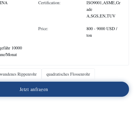
INA
Certification:
ISO9001,ASME,Gr
ade
A,SGS,EN,TUV
Price:
800 - 9000 USD /
ton
gefähr 10000
nne/Monat
wundenes Rippenrohr
quadratisches Flossenrohr
J
e
t
z
t
a
n
f
r
a
g
e
n