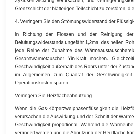
Zyklusentwicklung verursachen, und Verringerungsflos
Grenzschicht der blätterigen Teilschicht zu zerstören, 
4. Verringern Sie den Strömungswiderstand der Flüssig
In Richtung der Flossen und der Reinigung der L
Belüftungswiderstands ungefähr 1,2mal des hellen Rohr
jede Reihe der Zunahme des Wärmeaustauschbereichs
Gesamtwärmetauscher Yin-Kraft machen. Gleichzeit
Geschwindigkeit außerhalb des Rohrs unter der Zustan
im Allgemeinen zum Quadrat der Geschwindigkeit p
Operationskosten sparen.
Verringern Sie Heizflächeabnutzung
Wenn die Gas-Körperzweiphasenflüssigkeit die Heizflä
verursachen die Auswirkung und der Schnitt der Wärmet
Geschwindigkeit proportional. Während die Wärmeübert
verringert werden und die Abnutzung der Heizfläche kan