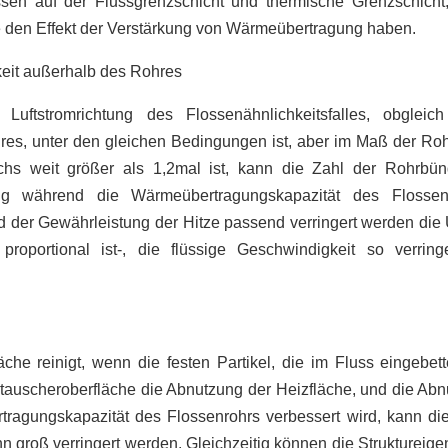
sen auf der Flussgrenzschicht und thermische Grenzschicht, 
die den Effekt der Verstärkung von Wärmeübertragung haben.
keit außerhalb des Rohres
uftstromrichtung des Flossenähnlichkeitsfalles, obgle
es, unter den gleichen Bedingungen ist, aber im Maß der Roh
 weit größer als 1,2mal ist, kann die Zahl der Rohrbünd
ig während die Wärmeübertragungskapazität des Flossenr
d der Gewährleistung der Hitze passend verringert werden di
roportional ist-, die flüssige Geschwindigkeit so verrin
che reinigt, wenn die festen Partikel, die im Fluss eingebet
auscheroberfläche die Abnutzung der Heizfläche, und die Abn
ragungskapazität des Flossenrohrs verbessert wird, kann di
n groß verringert werden. Gleichzeitig können die Struktureige