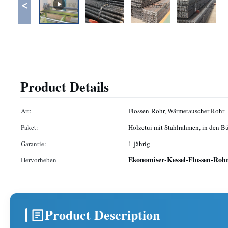
<
Product Details
Art:
Flossen-Rohr, Wärmetauscher-Rohr
Paket:
Holzetui mit Stahlrahmen, in den Bü
Garantie:
1-jährig
Ekonomiser-Kessel-Flossen-Roh
Hervorheben
Product Description