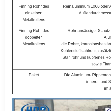
Finning Rohr des
Reinaluminium 1060 oder 
einzelnen
Außendurchmesser
Metallrollens
Finning Rohr des
Rohr-ansässiger Schutz 
doppelten
Alu
Metallrollens
die Rohre, korrosionsbestä
Kohlenstoffstahlrohr, zusätzli
Stahlrohr und kupfernes R
sowie Tita
Paket
Die Aluminium- Rippenrohr
inneren und S
im 