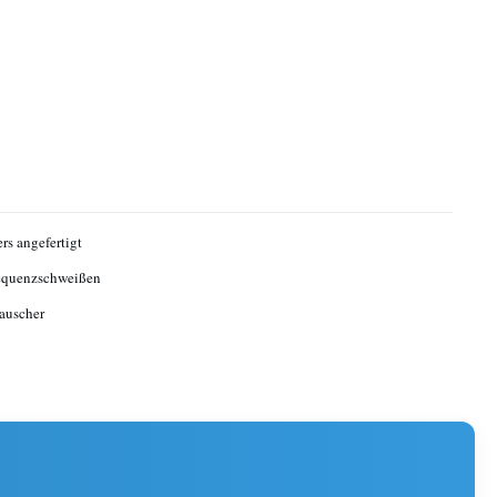
rs angefertigt
equenzschweißen
auscher