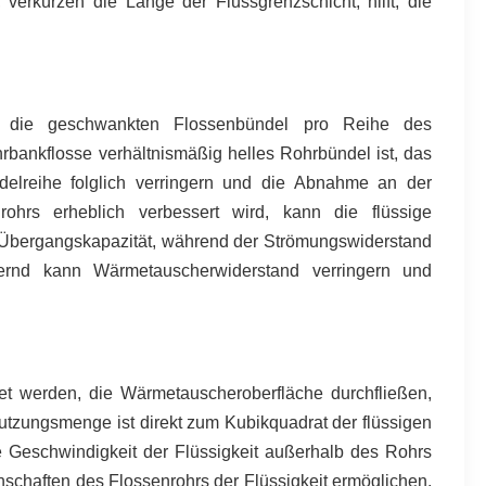
verkürzen die Länge der Flussgrenzschicht, hilft, die
ich die geschwankten Flossenbündel pro Reihe des
rbankflosse verhältnismäßig helles Rohrbündel ist, das
elreihe folglich verringern und die Abnahme an der
ohrs erheblich verbessert wird, kann die flüssige
e Übergangskapazität, während der Strömungswiderstand
gernd kann Wärmetauscherwiderstand verringern und
tet werden, die Wärmetauscheroberfläche durchfließen,
utzungsmenge ist direkt zum Kubikquadrat der flüssigen
e Geschwindigkeit der Flüssigkeit außerhalb des Rohrs
nschaften des Flossenrohrs der Flüssigkeit ermöglichen,