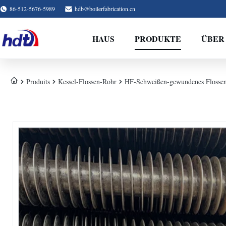
86-512-5676-5989
hdb@boilerfabrication.cn
HAUS
PRODUKTE
ÜBER
Produits
Kessel-Flossen-Rohr
HF-Schweißen-gewundenes Floss