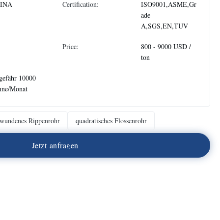
INA
Certification:
ISO9001,ASME,Gr
ade
A,SGS,EN,TUV
Price:
800 - 9000 USD /
ton
gefähr 10000
nne/Monat
wundenes Rippenrohr
quadratisches Flossenrohr
J
e
t
z
t
a
n
f
r
a
g
e
n