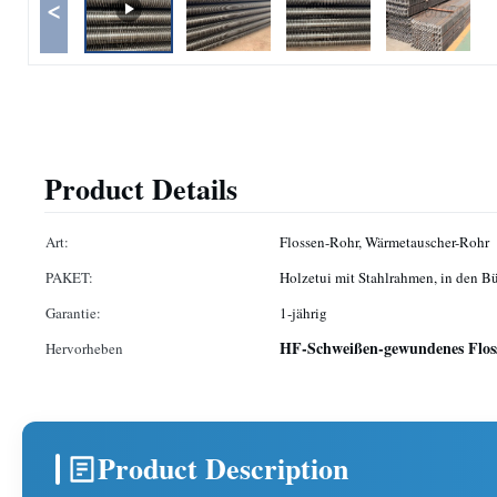
<
Product Details
Art:
Flossen-Rohr, Wärmetauscher-Rohr
PAKET:
Holzetui mit Stahlrahmen, in den Bü
Garantie:
1-jährig
HF-Schweißen-gewundenes Flos
Hervorheben
Product Description