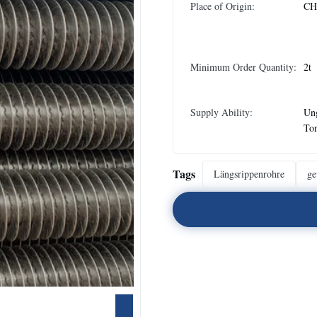
Place of Origin:
CH
Minimum Order Quantity:
2t
Supply Ability:
Un
To
Tags
Längsrippenrohre
ge