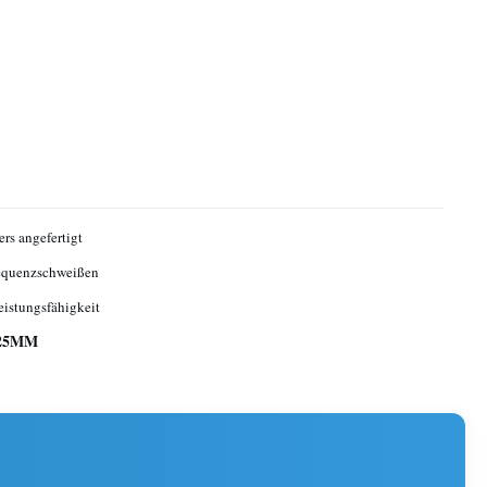
rs angefertigt
equenzschweißen
istungsfähigkeit
D25MM