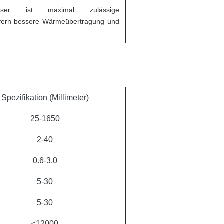
omiser ist maximal zulässige
efern bessere Wärmeübertragung und
Spezifikation (Millimeter)
25-1650
2-40
0.6-3.0
5-30
5-30
≤12000