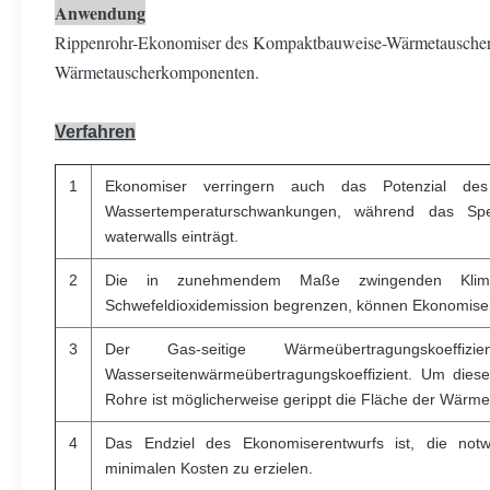
Anwendung
Rippenrohr-Ekonomiser des Kompaktbauweise-Wärmetauscher-H 
Wärmetauscherkomponenten.
Verfahren
1
Ekonomiser verringern auch das Potenzial d
Wassertemperaturschwankungen, während das Sp
waterwalls einträgt.
2
Die in zunehmendem Maße zwingenden Klimar
Schwefeldioxidemission begrenzen, können Ekonomiser
3
Der Gas-seitige Wärmeübertragungskoeff
Wasserseitenwärmeübertragungskoeffizient. Um dies
Rohre ist möglicherweise gerippt die Fläche der Wärm
4
Das Endziel des Ekonomiserentwurfs ist, die no
minimalen Kosten zu erzielen.