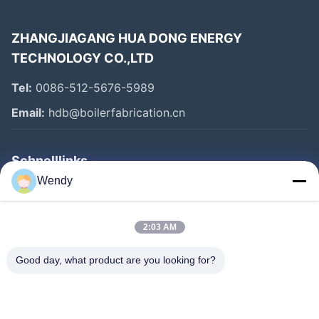
ZHANGJIAGANG HUA DONG ENERGY
TECHNOLOGY CO.,LTD
Tel:
0086-512-5676-5989
Email:
hdb@boilerfabrication.cn
Schnelllinks
Wendy
Haus
Produkte
2:03 AM
Über Uns
Good day, what product are you looking for?
Fabrik-Ausflug
Qualitätskontrolle
Treten Sie Mit Uns In Verbindung