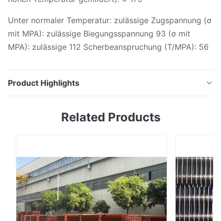
Unter normaler Temperatur: zulässige Zugspannung (σ
mit MPA): zulässige Biegungsspannung 93 (σ mit
MPA): zulässige 112 Scherbeanspruchung (T/MPA): 56
Product Highlights
legierter Stahl-Blatt-Platte des Kessel-12cr1mov
Related Products
12Cr1MoV, Baustahl der Legierung. Vereinheitlichter
Zahlencode: a31132. Standard: GB/t3077-1999
Haupteigenschaften: verglichen mit Stahl 12CrMoV, hat
dieser Stahl höheren Oxidationswiderstand und
Hitzestärke. Die Ausdehnung und die Abbruchstärke
des ...