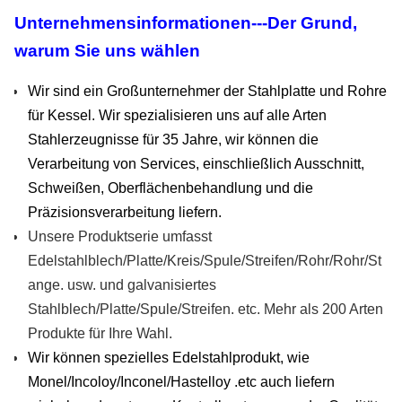
Unternehmensinformationen---Der Grund,
AH36
DNV, ABS, GL, LR, BV, CCS, RINA, NK,
KR
warum Sie uns wählen
DH36
DNV, ABS, GL, LR, BV, CCS, RINA, NK,
KR
Wir sind ein Großunternehmer der Stahlplatte und Rohre
EH36
DNV, ABS, GL, LR, BV, CCS, RINA, NK,
für Kessel. Wir spezialisieren uns auf alle Arten
KR
Stahlerzeugnisse für 35 Jahre, wir können die
FH36
DNV, ABS, GL, LR, BV, CCS, RINA, NK,
KR
Verarbeitung von Services, einschließlich Ausschnitt,
Schweißen, Oberflächenbehandlung und die
API2HGR42
DNV, ABS, GL, LR, BV, CCS, RINA, NK,
KR
Präzisionsverarbeitung liefern.
API2HGr50
DNV, ABS, GL, LR, BV, CCS, RINA, NK,
Unsere Produktserie umfasst
KR
Edelstahlblech/Platte/Kreis/Spule/Streifen/Rohr/Rohr/St
AH40
DNV, ABS, GL, LR, BV, CCS, RINA, NK,
ange. usw. und galvanisiertes
KR
Stahlblech/Platte/Spule/Streifen. etc. Mehr als 200 Arten
DH40
DNV, ABS, GL, LR, BV, CCS, RINA, NK,
KR
Produkte für Ihre Wahl.
Wir können spezielles Edelstahlprodukt, wie
EH40
DNV, ABS, GL, LR, BV, CCS, RINA, NK,
KR
Monel/Incoloy/Inconel/Hastelloy .etc auch liefern