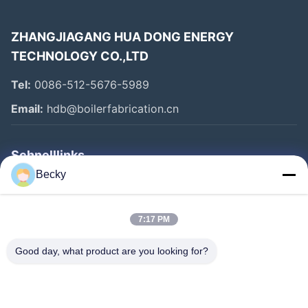
ZHANGJIAGANG HUA DONG ENERGY
TECHNOLOGY CO.,LTD
Tel:
0086-512-5676-5989
Email:
hdb@boilerfabrication.cn
Schnelllinks
Becky
Haus
Produkte
7:17 PM
Über Uns
Good day, what product are you looking for?
Fabrik-Ausflug
Qualitätskontrolle
Treten Sie Mit Uns In Verbindung