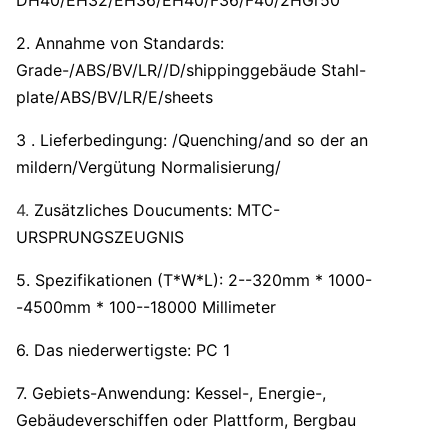
DH40/EH32/EH36/EH40/F36/F40/2HGr50
2. Annahme von Standards:
Grade-/ABS/BV/LR//D/shippinggebäude Stahl-
plate/ABS/BV/LR/E/sheets
3 . Lieferbedingung: /Quenching/and so der an
mildern/Vergütung Normalisierung/
4.
Zusätzliches Doucuments: MTC-
URSPRUNGSZEUGNIS
5. Spezifikationen (T*W*L): 2--320mm * 1000-
-4500mm * 100--18000 Millimeter
6. Das niederwertigste: PC 1
7. Gebiets-Anwendung: Kessel-, Energie-,
Gebäudeverschiffen oder Plattform, Bergbau