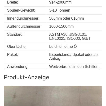
Breite:
914-2000mm
Spulen-Gewicht:
3-10 Tonnen
Innendurchmesser:
508mm oder 610mm
Außendurchmesser
1000-1500mm
Standard:
ASTM A36, JISG3101,
EN10025, ISO630, GB/T
Oberfläche:
Leichtöl, ohne Öl
Paket:
Exportstandardpaket oder als
Antrag
Anwendung
Weitverbreitet in den Schiffen,
Automobile, Brücken,
Gebäude, Maschinerie,
Produkt-Anzeige
Kessel, Druckbehälter
und andere
Fertigungsindustrien