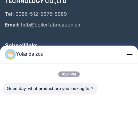
TECHNOLOGY CO.,LTD
Tel:
0086-512-5676-5989
Email:
hdb@boilerfabrication.cn
Schnelllinks
Yolanda zou
Haus
Produkte
9:24 PM
Über Uns
Good day, what product are you looking for?
Fabrik-Ausflug
Qualitätskontrolle
Treten Sie Mit Uns In Verbindung
Fordern Sie Ein Zitat