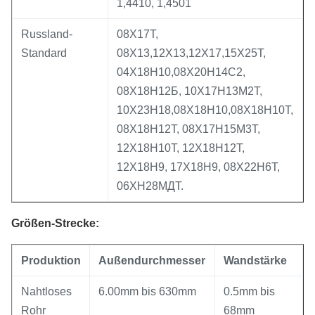
1,4410, 1,4501
Russland-
08Х17Т,
Standard
08Х13,12Х13,12Х17,15Х25Т,
04Х18Н10,08Х20Н14С2,
08Х18Н12Б, 10Х17Н13М2Т,
10Х23Н18,08Х18Н10,08Х18Н10Т,
08Х18Н12Т, 08Х17Н15М3Т,
12Х18Н10Т, 12Х18Н12Т,
12Х18Н9, 17Х18Н9, 08Х22Н6Т,
06ХН28МДТ.
Größen-Strecke:
Produktion
Außendurchmesser
Wandstärke
Nahtloses
6.00mm bis 630mm
0.5mm bis
Rohr
68mm