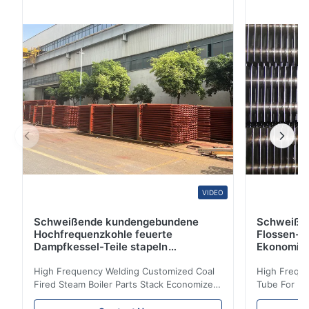
Standardspezifikation für nahtlosen ferritischen und
Austenit Legierung-Stahl-Kessel, Überhitzer und die
Wärmetauscher-Rohre ASTM A269 - 10:
Standardspezifikation für ...
VIDEO
Schweißende kundengebundene
Schweiße
Hochfrequenzkohle feuerte
Flossen-H
Dampfkessel-Teile stapeln
Ekonomis
Ekonomiser-Spule ab
High Frequency Welding Customized Coal
High Freque
Fired Steam Boiler Parts Stack Economizer
Tube For Ec
Coil Boiler economizer Boiler Economizer is
economizer 