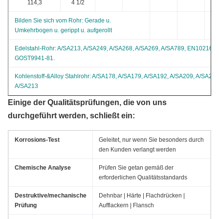
114,3
4 1/2
4,
Bilden Sie sich vom Rohr: Gerade u.
Umkehrbogen u. gerippt u. aufgerollt
Edelstahl-Rohr: A/SA213, A/SA249, A/SA268, A/SA269, A/SA789, EN10216-5
GOST9941-81.
Kohlenstoff-&Alloy Stahlrohr: A/SA178, A/SA179, A/SA192, A/SA209, A/SA210
A/SA213
Einige der Qualitätsprüfungen, die von uns
durchgeführt werden, schließt ein:
Korrosions-Test
Geleitet, nur wenn Sie besonders durch
den Kunden verlangt werden
Chemische Analyse
Prüfen Sie getan gemäß der
erforderlichen Qualitätsstandards
Destruktive/mechanische
Dehnbar | Härte | Flachdrücken |
Prüfung
Aufflackern | Flansch