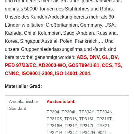
und Rohr bereits mehr als 35 Jahre, jedes Jahrverkaufs
mehr als 50000 Tonnen des Stahlrohres und Rohrs.
Unsere des Kunden Abdeckung bereits mehr als 30
Länder, wie Italien, Großbritannien, Gernmany, USA,
Kanada, Chile, Kolumbien, Saudi-Arabien, Russland,
Korea, Singapur, Austrial, Polen, Frankreich,….Und
unsere
Gruppenniederlassungsfirma und -fabrik sind
bereits vorbei genehmigt worden:
ABS, DNV, GL, BV,
PED 97/23/EC, AD2000-WO, GOST9941-81, CCS, TS,
CNNC, ISO9001-2008, ISO 14001-2004.
Materieller Grad:
Amerikanischer
Austenitstahl:
Standard
TP304, TP304L, TP304H, TP304N,
TP310S, TP316, TP316L, TP316Ti,
TP316H, TP317, TP317L, TP321,
TP321H, TP347, TP347H, 904L…