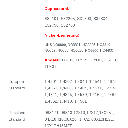
Duplexstahl:
S32101, S32205, S31803, S32304,
S32750, S32760
Nickel-Legierung:
UNS NO8800, NO8811, NO8825, NO8810,
NO718, NO690, NO6625, NO6600, NO4400
Andere:
TP405, TP409, TP410, TP430,
TP439,…
Europen-
1,4301, 1,4307, 1,4948, 1,4541, 1,4878,
Standard
1,4550, 1,4401, 1,4404, 1,4571, 1,4438,
1,4841, 1,4845, 1,4539, 1,4162, 1,4462,
1,4362, 1,4410, 1,4501
Russland-
08Х17Т, 08Х13,12Х13,12Х17,15Х25Т,
Standard
04Х18Н10,08Х20Н14С2, 08Х18Н12Б,
10Х17Н13М2Т,