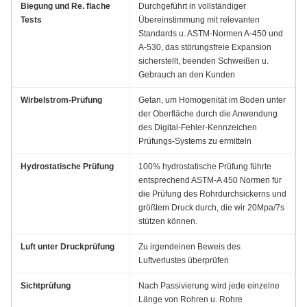
Biegung und Re. flache
Durchgeführt in vollständiger
Tests
Übereinstimmung mit relevanten
Standards u. ASTM-Normen A-450 und
A-530, das störungsfreie Expansion
sicherstellt, beenden Schweißen u.
Gebrauch an den Kunden
Wirbelstrom-Prüfung
Getan, um Homogenität im Boden unter
der Oberfläche durch die Anwendung
des Digital-Fehler-Kennzeichen
Prüfungs-Systems zu ermitteln
Hydrostatische Prüfung
100% hydrostatische Prüfung führte
entsprechend ASTM-A 450 Normen für
die Prüfung des Rohrdurchsickerns und
größtem Druck durch, die wir 20Mpa/7s
stützen können.
Luft unter Druckprüfung
Zu irgendeinen Beweis des
Luftverlustes überprüfen
Sichtprüfung
Nach Passivierung wird jede einzelne
Länge von Rohren u. Rohre