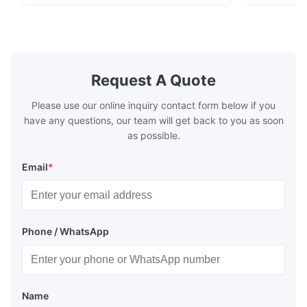
fuel. The economizer in Boiler tends to
fuel. The ec
make the system more energy efficient. In
make the sy
boilers, economizers are generally
boilers, ec
designed to exchange heat with the fluid,
designed to
generally water. The exhaust from the
generally w
boilers is generally in the temperature
boilers is g
Request A Quote
range of 200°C – 250°C, so there
range of 20
huge
Please use our online inquiry contact form below if you
have any questions, our team will get back to you as soon
as possible.
Email
*
Phone / WhatsApp
Name