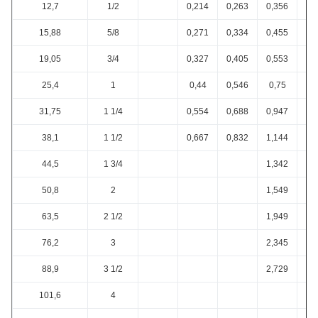
12,7
1/2
0,214
0,263
0,356
0,
15,88
5/8
0,271
0,334
0,455
0,
19,05
3/4
0,327
0,405
0,553
0,
25,4
1
0,44
0,546
0,75
0,
31,75
1 1/4
0,554
0,688
0,947
1,
38,1
1 1/2
0,667
0,832
1,144
1,
44,5
1 3/4
1,342
1,
50,8
2
1,549
2,
63,5
2 1/2
1,949
2,
76,2
3
2,345
3,
88,9
3 1/2
2,729
3,
101,6
4
4,