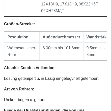
12Х18Н9, 17Х18Н9, 08Х22Н6Т,
06ХН28МДТ
Größen-Strecke:
Produktion
Außendurchmesser
Wandstärke
Wärmetauscher-
6.00mm bis 101.6mm
0.5mm bis
Rohr
8mm
Abschließendes Vollenden
Lösung getempert u. in Essig eingelegt/hell getempert.
Art von Rohren:
Umkehrbogen u. gerade.
Einige der Qualitätsprüfungen, die von uns