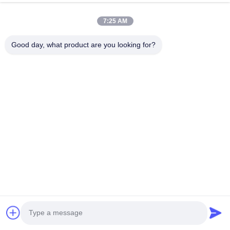
Tel:
0086-512-5676-5989
7:25 AM
Email:
hdb@boilerfabrication.cn
Good day, what product are you looking for?
Schnelllinks
Haus
Produkte
Über Uns
Fabrik-Ausflug
Qualitätskontrolle
Treten Sie Mit Uns In Verbindung
Fordern Sie Ein Zitat
Follow Us