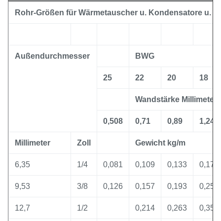
Rohr-Größen für Wärmetauscher u. Kondensatore u. K
Außendurchmesser
BWG
25
22
20
18
Wandstärke Millimeter
0,508
0,71
0,89
1,24
Millimeter
Zoll
Gewicht kg/m
6,35
1/4
0,081
0,109
0,133
0,174
9,53
3/8
0,126
0,157
0,193
0,257
12,7
1/2
0,214
0,263
0,356