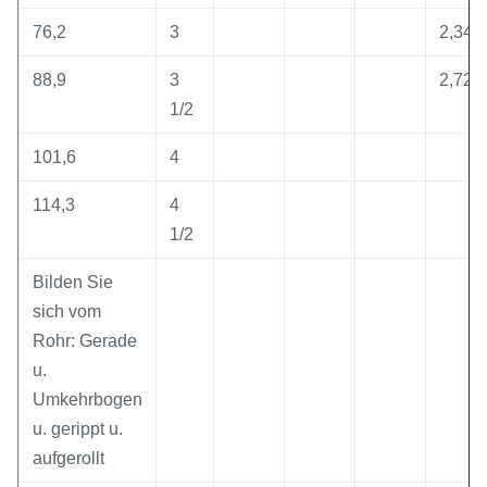
76,2
3
2,345
88,9
3
2,729
1/2
101,6
4
114,3
4
1/2
Bilden Sie
sich vom
Rohr: Gerade
u.
Umkehrbogen
u. gerippt u.
aufgerollt