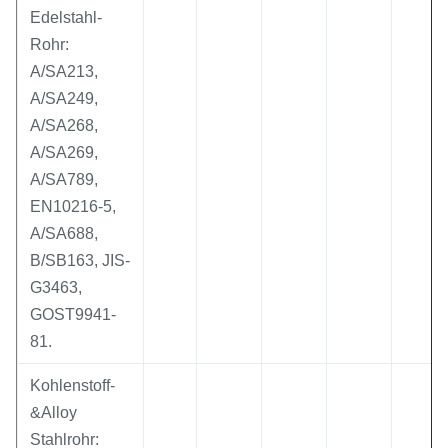
Edelstahl-
Rohr:
A/SA213,
A/SA249,
A/SA268,
A/SA269,
A/SA789,
EN10216-5,
A/SA688,
B/SB163, JIS-
G3463,
GOST9941-
81.
Kohlenstoff-
&Alloy
Stahlrohr: