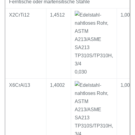
Ferritische oder martensitische Stahle
X2CrTi12
1,4512
1,00
0,030
X6CrAl13
1,4002
1,00