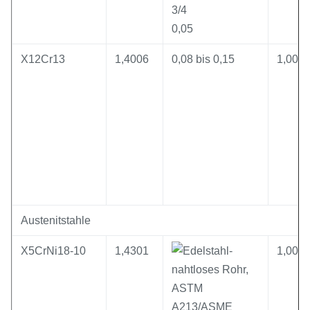
0,05
X12Cr13
1,4006
0,08 bis 0,15
1,00
Austenitstahle
X5CrNi18-10
1,4301
1,00