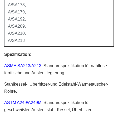
A/SA178,
A/SA179,
A/SA192,
A/SA209,
A/SA210,
A/SA213
Spezifikation:
ASME SA213/A213
: Standardspezifikation für nahtlose
ferritische und Austenitlegierung
Stahlkessel-, Überhitzer-und Edelstahl-Wärmetauscher-
Rohre.
ASTM A249/A249M
: Standardspezifikation für
geschweißten Austenitstahl-Kessel, Überhitzer