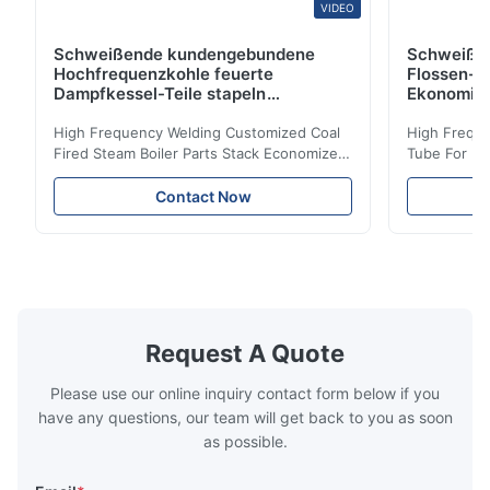
VIDEO
Schweißende kundengebundene
Schweiße
Hochfrequenzkohle feuerte
Flossen-H
Dampfkessel-Teile stapeln
Ekonomis
Ekonomiser-Spule ab
High Frequency Welding Customized Coal
High Freque
Fired Steam Boiler Parts Stack Economizer
Tube For Ec
Coil Boiler economizer Boiler Economizer is
economizer 
the energy improving device that helps to
energy impr
Contact Now
reduce the cost of operation by saving the
reduce the 
fuel. The economizer in Boiler tends to
fuel. The ec
make the system more energy efficient. In
make the sy
boilers, economizers are generally
boilers, ec
designed to exchange heat with the fluid,
designed to
generally water. The exhaust from the
generally w
boilers is generally in the temperature
boilers is g
Request A Quote
range of 200°C – 250°C, so there
range of 20
huge
Please use our online inquiry contact form below if you
have any questions, our team will get back to you as soon
as possible.