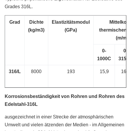
Grades 316L.
Grad
Dichte
Elastizitätsmodul
Mittelkoef
(kg/m3)
(GPa)
thermischen 
(m/m/0
0-
0-
1000C
3150
316/L
8000
193
15,9
16,2
Korrosionsbeständigkeit von Rohren und Rohren des
Edelstahl-316L
ausgezeichnet in einer Strecke der atmosphärischen
Umwelt und vielen ätzenden der Medien - im Allgemeinen