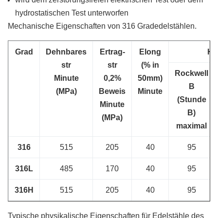
hydrostatischen Test unterworfen
Mechanische Eigenschaften von 316 Gradedelstählen.
Grad
Dehnbares
Ertrag-
Elong
Hä
str
str
(% in
Rockwell
Minute
0,2%
50mm)
B
(MPa)
Beweis
Minute
(Stunde
Minute
B)
(MPa)
maximal
316
515
205
40
95
316L
485
170
40
95
316H
515
205
40
95
Typische physikalische Eigenschaften für Edelstähle des