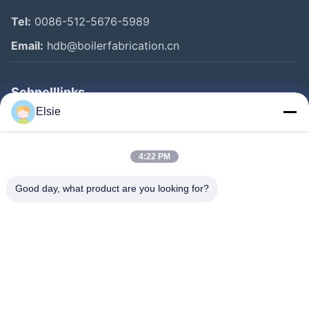
Tel:
0086-512-5676-5989
Email:
hdb@boilerfabrication.cn
Schnelllinks
Elsie
Haus
Produkte
4:22 PM
Über Uns
Good day, what product are you looking for?
Fabrik-Ausflug
Qualitätskontrolle
Treten Sie Mit Uns In Verbindung
Fordern Sie Ein Zitat