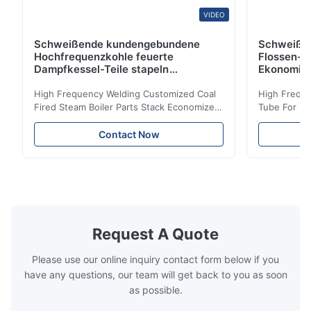
VIDEO
Schweißende kundengebundene
Schweiße
Hochfrequenzkohle feuerte
Flossen-H
Dampfkessel-Teile stapeln
Ekonomis
Ekonomiser-Spule ab
High Frequency Welding Customized Coal
High Freque
Fired Steam Boiler Parts Stack Economizer
Tube For Ec
Coil Boiler economizer Boiler Economizer is
economizer 
the energy improving device that helps to
energy impr
Contact Now
reduce the cost of operation by saving the
reduce the 
fuel. The economizer in Boiler tends to
fuel. The ec
make the system more energy efficient. In
make the sy
boilers, economizers are generally
boilers, ec
designed to exchange heat with the fluid,
designed to
generally water. The exhaust from the
generally w
boilers is generally in the temperature
boilers is g
Request A Quote
range of 200°C – 250°C, so there
range of 20
huge
Please use our online inquiry contact form below if you
have any questions, our team will get back to you as soon
as possible.